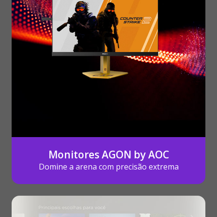
Monitores AGON by AOC
Domine a arena com precisão extrema